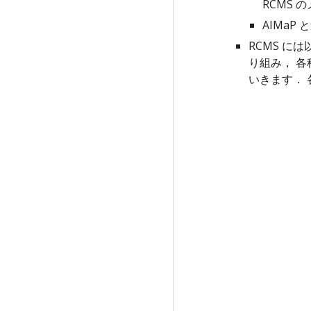
RCMS
AIMa
RCMS に
り組み， 
いきます．