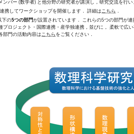
 のメンバー (数学者) と他分野の研究者が講演し，研究交流を行い
P と連携してワークショップを開催します． 詳細は
こちら
．
は以下の
5つの部門
が設置されています． これらの5つの部門が
各種プロジェクト・国際連携・産学独連携，並びに， 柔軟で広
 各部門の活動内容は
こちら
をご覧ください．