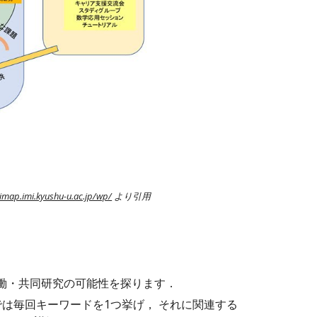
aimap.imi.kyushu-u.ac.jp/wp/
より引用
協働・共同研究の可能性を探ります．
ロンでは毎回キーワードを1つ挙げ， それに関連する